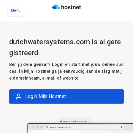
Menu
Ga naar de hoofdinhoud
dutchwatersystems.com is al gere
gistreerd
Ben jij de eigenaar? Login en start met jouw online suc
ces. In Mijn Hostnet ga je eenvoudig aan de slag met j
e domeinnaam, e-mail of website.
Login Mijn Hostnet