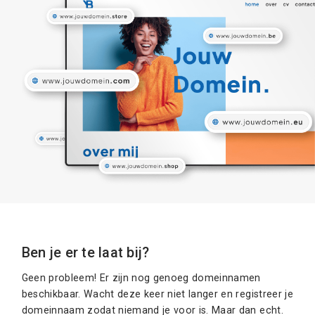
Ben je er te laat bij?
Geen probleem! Er zijn nog genoeg domeinnamen
beschikbaar. Wacht deze keer niet langer en registreer je
domeinnaam zodat niemand je voor is. Maar dan echt.