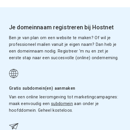
Je domeinnaam registreren bij Hostnet
Ben je van plan om een website te maken? Of wil je
professioneel mailen vanuit je eigen naam? Dan heb je
een domeinnaam nodig. Registreer ‘m nu en zet je
eerste stap naar een succesvolle (online) onderneming.
Gratis subdomein(en) aanmaken
Van een online leeromgeving tot marketingcampagnes:
maak eenvoudig een
subdomein
aan onder je
hoofddomein. Geheel kosteloos.